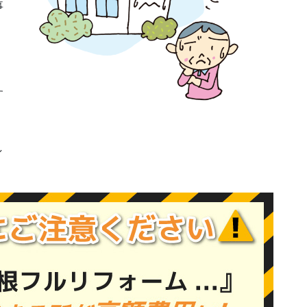
事
す
し