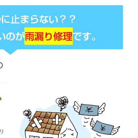
の
る
、
リ