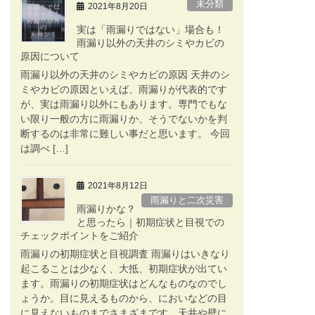
未分類
2021年8月20日
実は「雨漏りではない」場合も！
雨漏り以外の天井のシミやカビの
原因について
雨漏り以外の天井のシミやカビの原因 天井のシ
ミやカビの原因といえば、雨漏りが代表的です
が、実は雨漏り以外にもあります。専門でもな
い限り一般の方に雨漏りか、そうでないかを判
断するのは非常に難しい事だと思います。 今回
は調べ […]
2021年8月12日
雨漏りと二次災害
雨漏りかな？
と思ったら｜初期症状と目視での
チェックポイントをご紹介
雨漏りの初期症状と目視調査 雨漏りはいきなり
起こることは少なく、大抵、初期症状が出てい
ます。雨漏りの初期症状はどんなものなのでし
ょうか。目に見えるものから、においなどの目
に見えないものまでさまざまです。天井や壁に