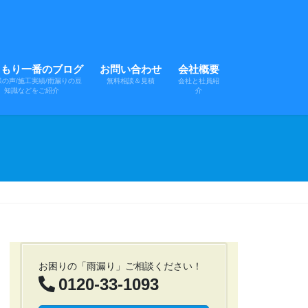
まもり一番のブログ
お問い合わせ
会社概要
様の声/施工実績/雨漏りの豆
無料相談＆見積
会社と社員紹
知識などをご紹介
介
お困りの「雨漏り」ご相談ください！
0120-33-1093