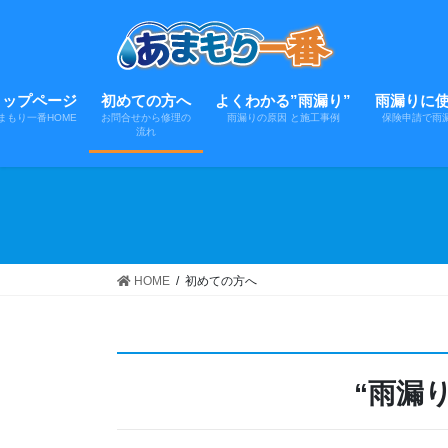
コ
ナ
ン
ビ
テ
ゲ
ン
ー
トップページ
初めての方へ
よくわかる”雨漏り”
雨漏りに
ツ
シ
まもり一番HOME
お問合せから修理の
雨漏りの原因 と施工事例
保険申請で雨漏
へ
ョ
流れ
ス
ン
キ
に
ッ
移
プ
動
HOME
初めての方へ
“雨漏