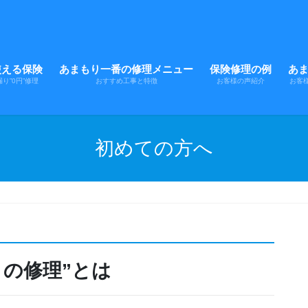
使える保険
あまもり一番の修理メニュー
保険修理の例
あ
り”0円”修理
おすすめ工事と特徴
お客様の声紹介
お客
初めての方へ
りの修理”とは