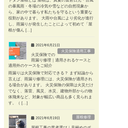
の暴風雨・冬場の冷気や雪などの自然現象か
ら、家の中で暮らす私たちを守るという重要な
役割があります。 大雨や台風により劣化が進行
し、雨漏りが発生したことによって初めて「屋
根が傷ん […]
2021年6月21日
火災保険適用工事
火災保険での
雨漏り修理｜適用されるケースと
適用外のケースをご紹介
雨漏りは火災保険で対応できる？ まず結論から
言えば、雨漏り修理には、火災保険が適用され
る場合があります。 火災保険の保障は火災だけ
でなく、落雷、風災、水災、建物外部からの物
体飛来など、対象が幅広い商品も多く見られま
す。（ […]
屋根修理
2021年6月19日
屋根工事の業者選び｜見極めのポ